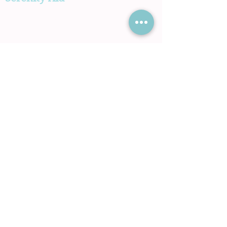
Qui sommes-nous ?
La proximité du service en 4 étapes
Secteur
géographique
Contact
Légal
Mentions légales
Conditions Générales de Services
Venez nous rencontrer !
Serenity-Aid
5, rue Montebello 94400 Vitry-Sur-
Seine