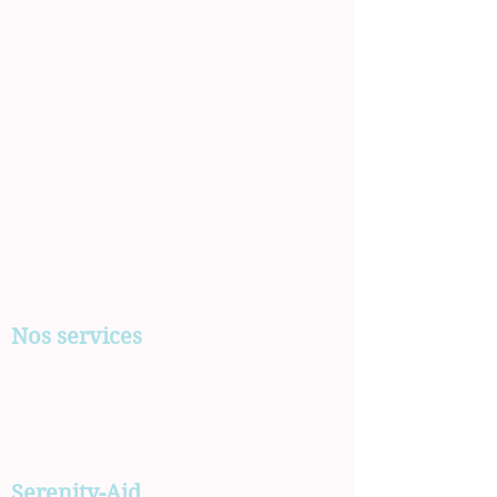
Nos services
Aides aux seniors
Incapacité temporaire
Handicap
Ménage & repassage
Garde d’enfants
Jardinage
Serenity-Aid