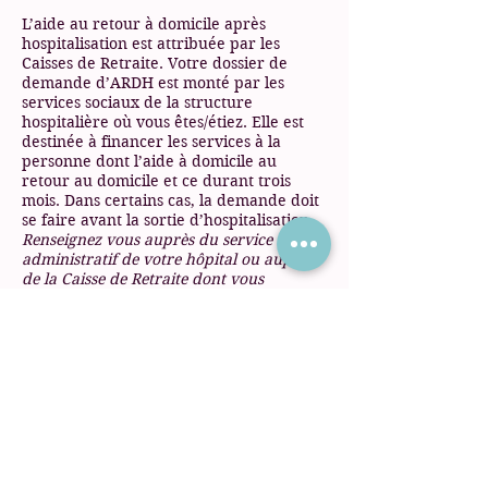
L’aide au retour à domicile après
hospitalisation est attribuée par les
Caisses de Retraite. Votre dossier de
demande d’ARDH est monté par les
services sociaux de la structure
hospitalière où vous êtes/étiez. Elle est
destinée à financer les services à la
personne dont l’aide à domicile au
retour au domicile et ce durant trois
mois. Dans certains cas, la demande doit
se faire avant la sortie d’hospitalisation.
Renseignez vous auprès du service
administratif de votre hôpital ou auprès
de la Caisse de Retraite dont vous
dépendez.
Le dispositif sortir +
Le dispositif Sortir + s’adresse aux
personnes âgées de plus de 80 ans
percevant une retraite complémentaire
d’une caisse Arrco (non cadres) ou Agirc
(cadres). De plus elle doivent être
confrontées à l’isolement ou à la solitude.